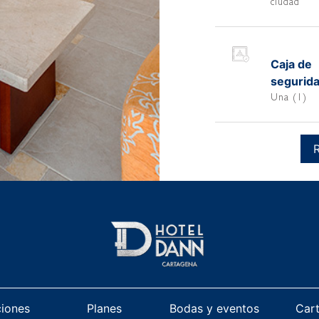
ciudad
Caja de
segurida
Una (1)
ciones
Planes
Bodas y eventos
Car