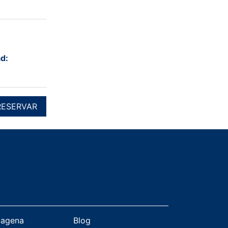
d:
RESERVAR
tagena
Blog