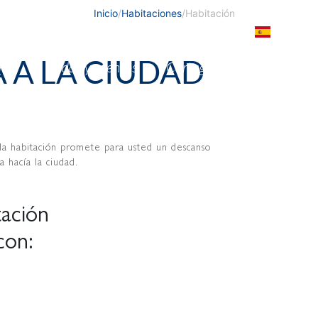
Inicio
/
Habitaciones
/
Habitación
A A LA CIUDAD
nes
Bodas y eventos
Cartagena
Blog
da habitación promete para usted un descanso
 hacía la ciudad.
tación
con: