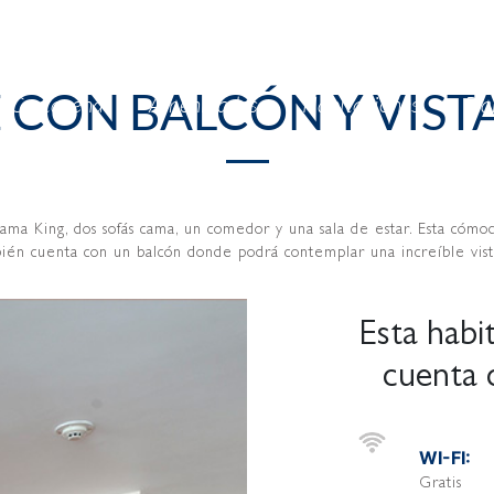
 CON BALCÓN Y VIST
n Cartagena
Amenidades
Habitaciones
Pla
ama King, dos sofás cama, un comedor y una sala de estar. Esta cómo
bién cuenta con un balcón donde podrá contemplar una increíble vista
Esta habi
cuenta 
WI-FI:
Gratis