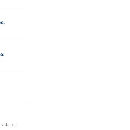
s:
o:
o
vista a la